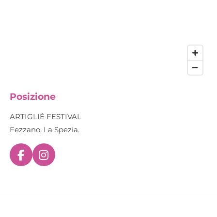
Posizione
ARTIGLIÉ FESTIVAL
Fezzano, La Spezia.
F
I
a
n
c
s
e
t
b
a
o
g