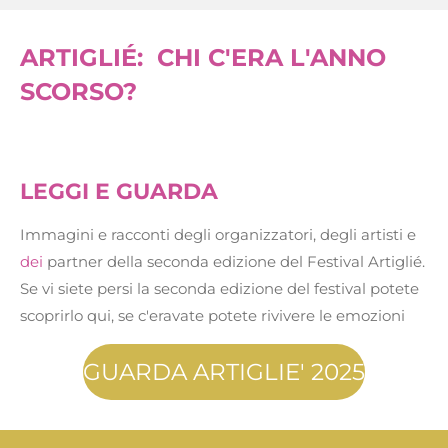
t
e
a
b
g
o
ARTIGLI
É
: CHI C'ERA L'ANNO
r
o
a
k
SCORSO?
m
LEGGI E GUARDA
Immagini e racconti degli organizzatori, degli artisti e
dei
partner della seconda edizione del Festival Artiglié.
Se vi siete persi la seconda edizione del festival potete
scoprirlo qui, se c'eravate potete rivivere le emozioni
GUARDA ARTIGLIE' 2025