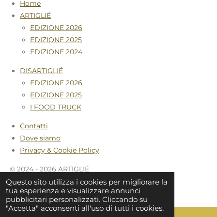
Home
o
r
ARTIGLIÉ
k
a
m
EDIZIONE 2026
EDIZIONE 2025
EDIZIONE 2024
DISARTIGLIÉ
EDIZIONE 2026
EDIZIONE 2025
I FOOD TRUCK
Contatti
Dove siamo
Privacy & Cookie Policy
© 2024 - 2026 ARTIGLIÉ
Questo sito utilizza i cookies per migliorare la
Fornito da
Webador
tua esperienza e visualizzare annunci
pubblicitari personalizzati. Cliccando su
"Accetta" acconsenti all'uso di tutti i cookies.