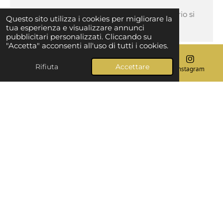
Nell’affascinante piazzetta davanti all'Oratorio si
Questo sito utilizza i cookies per migliorare la
terranno alcuni dei concerti in programma.
tua esperienza e visualizzare annunci
pubblicitari personalizzati. Cliccando su
"Accetta" acconsenti all'uso di tutti i cookies.
Rifiuta
Accettare
Email
Telefono
Mappa
Instagram
Pineta
La
pineta
si affaccia sull’insenatura che
caratterizza il borgo di Fezzano, con le antiche
case strettamente serrate e la passeggiata mare.